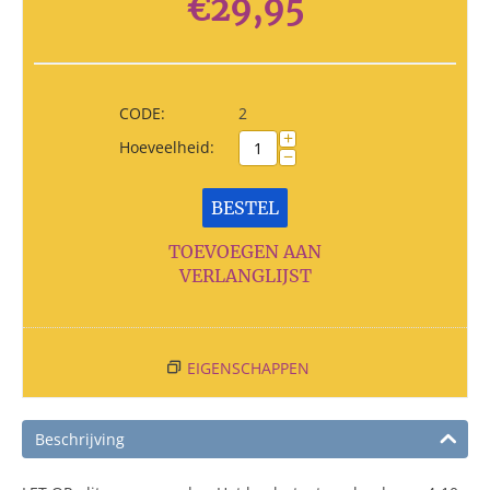
€
29,95
CODE:
2
+
Hoeveelheid:
−
BESTEL
TOEVOEGEN AAN
VERLANGLIJST
EIGENSCHAPPEN
Beschrijving