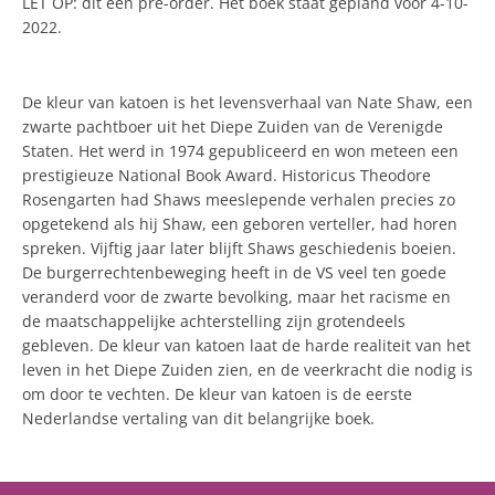
LET OP: dit een pre-order. Het boek staat gepland voor 4-10-
2022.
De kleur van katoen is het levensverhaal van Nate Shaw, een
zwarte pachtboer uit het Diepe Zuiden van de Verenigde
Staten. Het werd in 1974 gepubliceerd en won meteen een
prestigieuze National Book Award. Historicus Theodore
Rosengarten had Shaws meeslepende verhalen precies zo
opgetekend als hij Shaw, een geboren verteller, had horen
spreken. Vijftig jaar later blijft Shaws geschiedenis boeien.
De burgerrechtenbeweging heeft in de VS veel ten goede
veranderd voor de zwarte bevolking, maar het racisme en
de maatschappelijke achterstelling zijn grotendeels
gebleven. De kleur van katoen laat de harde realiteit van het
leven in het Diepe Zuiden zien, en de veerkracht die nodig is
om door te vechten. De kleur van katoen is de eerste
Nederlandse vertaling van dit belangrijke boek.