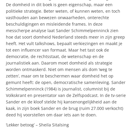
De domheid in dit boek is geen eigenschap, maar een
politieke strategie. Beter weten, of kunnen weten, en toch
vasthouden aan bewezen onwaarheden, onterechte
beschuldigingen en misleidende frames. In deze
messcherpe analyse laat Sander Schimmelpenninck zien
hoe dat soort domheid Nederland steeds meer in zijn greep
heeft. Het vult talkshows, bepaalt verkiezingen en maakt je
tot een influencer van formaat. Maar het tast ook de
democratie, de rechtsstaat, de wetenschap en de
journalistiek aan. Daarom moet domheid als strategie
worden ontmaskerd. Niet om mensen als dom ‘weg te
zetten’, maar om te beschermen waar domheid het op
gemunt heeft: de open, democratische samenleving. Sander
Schimmelpenninck (1984) is journalist, columnist bij de
Volkskrant en presentator van de Zelfspodcast. In de tv-serie
Sander en de kloof stelde hij kansenongelijkheid aan de
kaak, in zijn boek Sander en de brug (ruim 27.000 verkocht)
deed hij voorstellen om daar iets aan te doen.
‘Lekker betoog’ – Sheila Sitalsing