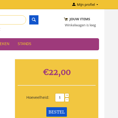
Mijn profiel
JOUW ITEMS
Winkelwagen is leeg
r
OEKEN
STANDS
€
22,00
+
Hoeveelheid:
−
BESTEL