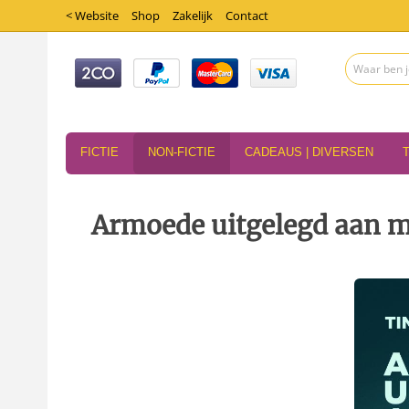
< Website
Shop
Zakelijk
Contact
FICTIE
NON-FICTIE
CADEAUS | DIVERSEN
Armoede uitgelegd aan m