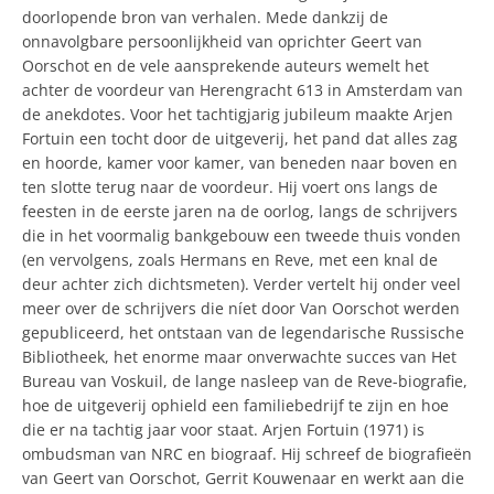
doorlopende bron van verhalen. Mede dankzij de
onnavolgbare persoonlijkheid van oprichter Geert van
Oorschot en de vele aansprekende auteurs wemelt het
achter de voordeur van Herengracht 613 in Amsterdam van
de anekdotes. Voor het tachtigjarig jubileum maakte Arjen
Fortuin een tocht door de uitgeverij, het pand dat alles zag
en hoorde, kamer voor kamer, van beneden naar boven en
ten slotte terug naar de voordeur. Hij voert ons langs de
feesten in de eerste jaren na de oorlog, langs de schrijvers
die in het voormalig bankgebouw een tweede thuis vonden
(en vervolgens, zoals Hermans en Reve, met een knal de
deur achter zich dichtsmeten). Verder vertelt hij onder veel
meer over de schrijvers die níet door Van Oorschot werden
gepubliceerd, het ontstaan van de legendarische Russische
Bibliotheek, het enorme maar onverwachte succes van Het
Bureau van Voskuil, de lange nasleep van de Reve-biografie,
hoe de uitgeverij ophield een familiebedrijf te zijn en hoe
die er na tachtig jaar voor staat. Arjen Fortuin (1971) is
ombudsman van NRC en biograaf. Hij schreef de biografieën
van Geert van Oorschot, Gerrit Kouwenaar en werkt aan die