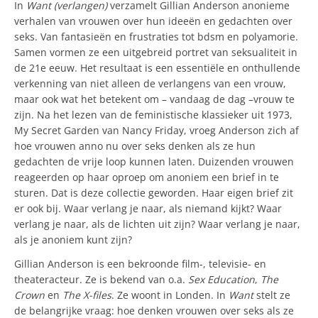
In
Want (verlangen)
verzamelt Gillian Anderson anonieme
verhalen van vrouwen over hun ideeën en gedachten over
seks. Van fantasieën en frustraties tot bdsm en polyamorie.
Samen vormen ze een uitgebreid portret van seksualiteit in
de 21e eeuw. Het resultaat is een essentiële en onthullende
verkenning van niet alleen de verlangens van een vrouw,
maar ook wat het betekent om – vandaag de dag –vrouw te
zijn. Na het lezen van de feministische klassieker uit 1973,
My Secret Garden van Nancy Friday, vroeg Anderson zich af
hoe vrouwen anno nu over seks denken als ze hun
gedachten de vrije loop kunnen laten. Duizenden vrouwen
reageerden op haar oproep om anoniem een brief in te
sturen. Dat is deze collectie geworden. Haar eigen brief zit
er ook bij. Waar verlang je naar, als niemand kijkt? Waar
verlang je naar, als de lichten uit zijn? Waar verlang je naar,
als je anoniem kunt zijn?
Gillian Anderson is een bekroonde film-, televisie- en
theateracteur. Ze is bekend van o.a.
Sex Education
,
T
he
Crown
en
The X-files
. Ze woont in Londen. In
Want
stelt ze
de belangrijke vraag: hoe denken vrouwen over seks als ze