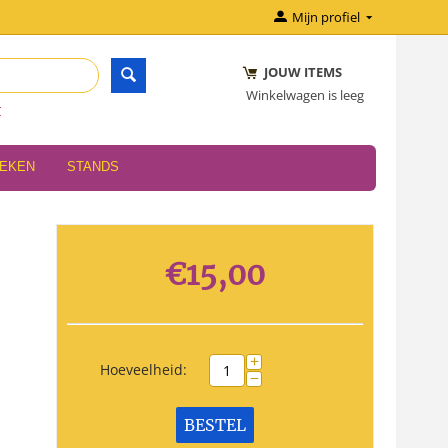
Mijn profiel
JOUW ITEMS
Winkelwagen is leeg
r
OEKEN
STANDS
€
15,00
+
Hoeveelheid:
−
BESTEL