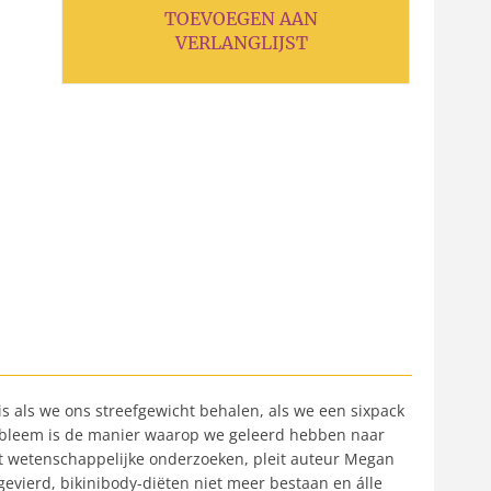
TOEVOEGEN AAN
VERLANGLIJST
is als we ons streefgewicht behalen, als we een sixpack
robleem is de manier waarop we geleerd hebben naar
it wetenschappelijke onderzoeken, pleit auteur Megan
evierd, bikinibody-diëten niet meer bestaan en álle