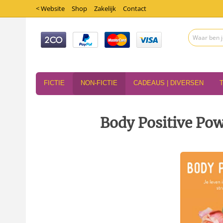
< Website
Shop
Zakelijk
Contact
FICTIE
NON-FICTIE
CADEAUS | DIVERSEN
Body Positive Po