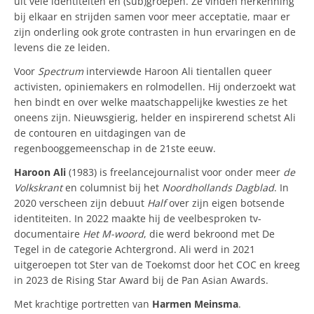
uit vele identiteiten en (sub)groepen. Ze vinden herkenning
bij elkaar en strijden samen voor meer acceptatie, maar er
zijn onderling ook grote contrasten in hun ervaringen en de
levens die ze leiden.
Voor
Spectrum
interviewde Haroon Ali tientallen queer
activisten, opiniemakers en rolmodellen. Hij onderzoekt wat
hen bindt en over welke maatschappelijke kwesties ze het
oneens zijn. Nieuwsgierig, helder en inspirerend schetst Ali
de contouren en uitdagingen van de
regenbooggemeenschap in de 21ste eeuw.
Haroon Ali
(1983) is freelancejournalist voor onder meer
de
Volkskrant
en columnist bij het
Noordhollands Dagblad
. In
2020 verscheen zijn debuut
Half
over zijn eigen botsende
identiteiten. In 2022 maakte hij de veelbesproken tv-
documentaire
Het M-woord
, die werd bekroond met De
Tegel in de categorie Achtergrond. Ali werd in 2021
uitgeroepen tot Ster van de Toekomst door het COC en kreeg
in 2023 de Rising Star Award bij de Pan Asian Awards.
Met krachtige portretten van
Harmen Meinsma
.