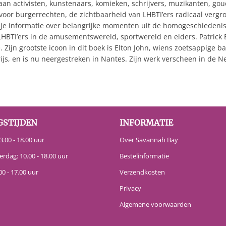
 aan activisten, kunstenaars, komieken, schrijvers, muzikanten, g
oor burgerrechten, de zichtbaarheid van LHBTI’ers radicaal vergroo
 je informatie over belangrijke momenten uit de homogeschiedenis
HBTI’ers in de amusementswereld, sportwereld en elders. Patrick B
. Zijn grootste icoon in dit boek is Elton John, wiens zoetsappige bal
s, en is nu neergestreken in Nantes. Zijn werk verscheen in de N
GSTIJDEN
INFORMATIE
.00 - 18.00 uur
Over Savannah Bay
erdag: 10.00 - 18.00 uur
Bestelinformatie
00 - 17.00 uur
Verzendkosten
Privacy
Algemene voorwaarden