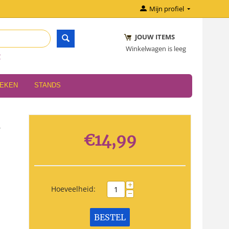
Mijn profiel
JOUW ITEMS
Winkelwagen is leeg
r
OEKEN
STANDS
€
14,99
+
Hoeveelheid:
−
BESTEL