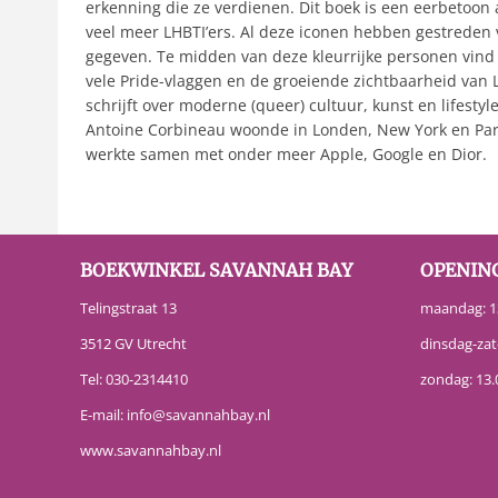
erkenning die ze verdienen. Dit boek is een eerbetoon
veel meer LHBTI’ers. Al deze iconen hebben gestreden v
gegeven. Te midden van deze kleurrijke personen vind
vele Pride-vlaggen en de groeiende zichtbaarheid van L
schrijft over moderne (queer) cultuur, kunst en lifestyle
Antoine Corbineau woonde in Londen, New York en Parij
werkte samen met onder meer Apple, Google en Dior.
BOEKWINKEL SAVANNAH BAY
OPENIN
Telingstraat 13
maandag: 13
3512 GV Utrecht
dinsdag-zat
Tel:
030-2314410
zondag: 13.
E-mail:
info@savannahbay.nl
www.savannahbay.nl