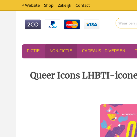
< Website
Shop
Zakelijk
Contact
FICTIE
NON-FICTIE
CADEAUS | DIVERSEN
Queer Icons LHBTI-iconen