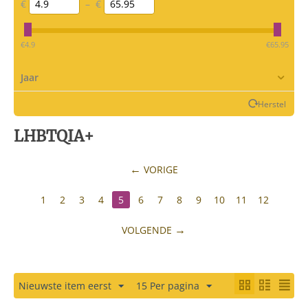
€
–
€
‎€
4.9
‎€
65.95
Jaar
Herstel
LHBTQIA+
VORIGE
1
2
3
4
5
6
7
8
9
10
11
12
VOLGENDE
Nieuwste item eerst
15 Per pagina