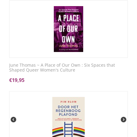
June Thomas ~ A Place of Our Own : Six Spaces that
Shaped Queer Women's Culture
€
19,95