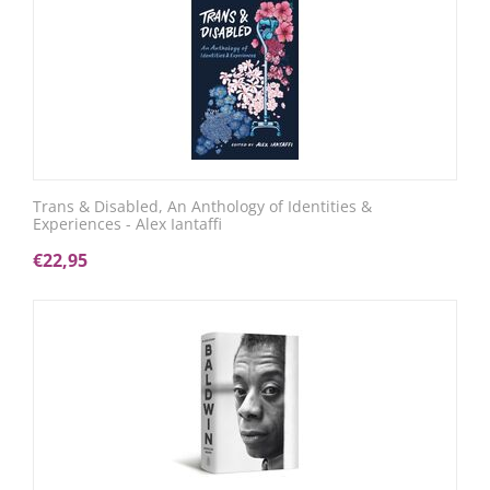
Trans & Disabled, An Anthology of Identities &
Experiences - Alex Iantaffi
€
22,95