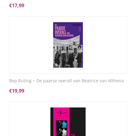
€
17,99
Bep Ruting ~ De paarse overall van Béatrice van Althena
€
19,99