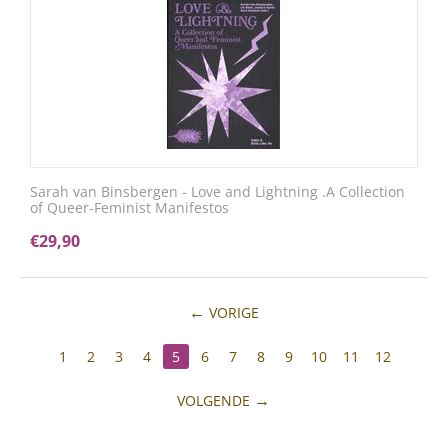
Sarah van Binsbergen - Love and Lightning .A Collection
of Queer-Feminist Manifestos
€
29,90
VORIGE
1
2
3
4
5
6
7
8
9
10
11
12
VOLGENDE