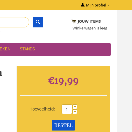
Mijn profiel
JOUW ITEMS
Winkelwagen is leeg
r
OEKEN
STANDS
n
€
19,99
+
Hoeveelheid:
−
BESTEL