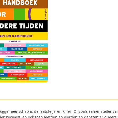
oggemeenschap is de laatste jaren killer. Of zoals samensteller va
eerder geweest, en ook toen leefden en vierden en dansten er quee