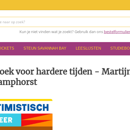
Kun je niet vinden wat je zoekt? Gebruik dan ons
bestelformulie
TICKETS
STEUN SAVANNAH BAY
LEESLIJSTEN
STUDIEB
ek voor hardere tijden - Martij
amphorst