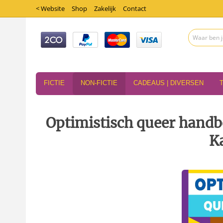
< Website
Shop
Zakelijk
Contact
FICTIE
NON-FICTIE
CADEAUS | DIVERSEN
Optimistisch queer handbo
K