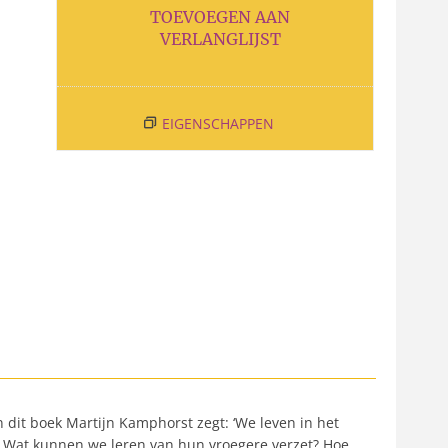
TOEVOEGEN AAN
VERLANGLIJST
EIGENSCHAPPEN
n dit boek Martijn Kamphorst zegt: ‘We leven in het
rs. Wat kunnen we leren van hun vroegere verzet? Hoe