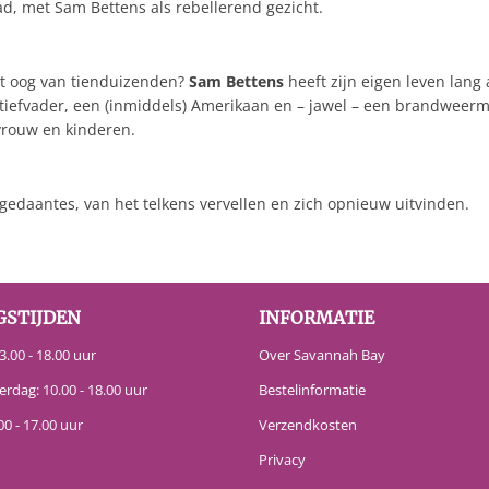
ad, met Sam Bettens als rebellerend gezicht.
het oog van tienduizenden?
Sam Bettens
heeft zijn eigen leven lang 
 stiefvader, een (inmiddels) Amerikaan en – jawel – een brandwee
 vrouw en kinderen.
gedaantes, van het telkens vervellen en zich opnieuw uitvinden.
GSTIJDEN
INFORMATIE
.00 - 18.00 uur
Over Savannah Bay
erdag: 10.00 - 18.00 uur
Bestelinformatie
00 - 17.00 uur
Verzendkosten
Privacy