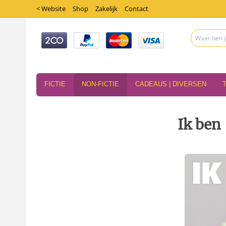
< Website
Shop
Zakelijk
Contact
FICTIE
NON-FICTIE
CADEAUS | DIVERSEN
Ik ben