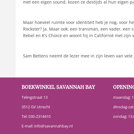
met een eigen sound, kozen ze destijds al hun eigen p
Maar hoeveel ruimte voor identiteit heb je nog, voor 
Rockster? Ja. Maar ook: een transman, een vader, een
Rebel en K’s Choice en woont hij in Californië met zijn
Sam Bettens neemt de lezer mee in zijn leven van vele 
BOEKWINKEL SAVANNAH BAY
OPENIN
Telingstraat 13
maandag: 13
3512 GV Utrecht
dinsdag-zat
Tel:
030-2314410
zondag: 13.
E-mail:
info@savannahbay.nl