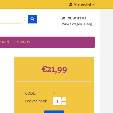
Mijn profiel
JOUW ITEMS
Winkelwagen is leeg
r
OEKEN
STANDS
€
21,99
CODE:
4
+
Hoeveelheid:
−