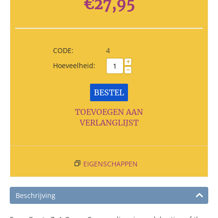
€
27,95
CODE:
4
+
Hoeveelheid:
−
BESTEL
TOEVOEGEN AAN
VERLANGLIJST
EIGENSCHAPPEN
Beschrijving