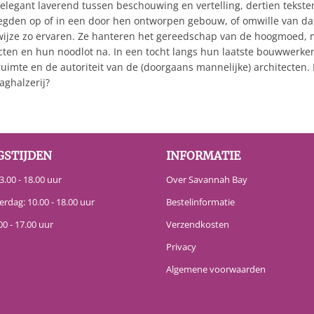
legant laverend tussen beschouwing en vertelling, dertien teksten 
gden op of in een door hen ontworpen gebouw, of omwille van d
e wijze zo ervaren. Ze hanteren het gereedschap van de hoogmoed, 
cten en hun noodlot na. In een tocht langs hun laatste bouwwerke
ruimte en de autoriteit van de (doorgaans mannelijke) architecten.
aghalzerij?
GSTIJDEN
INFORMATIE
.00 - 18.00 uur
Over Savannah Bay
erdag: 10.00 - 18.00 uur
Bestelinformatie
00 - 17.00 uur
Verzendkosten
Privacy
Algemene voorwaarden