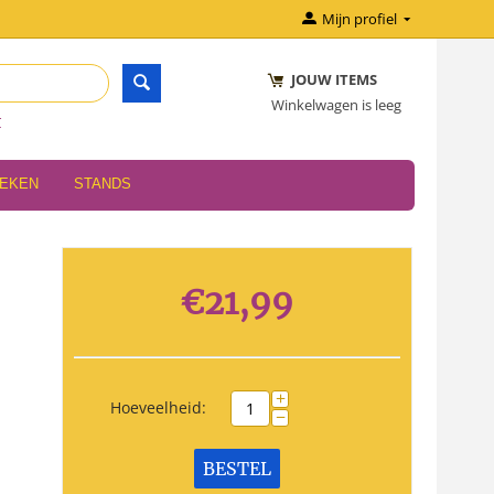
Mijn profiel
JOUW ITEMS
Winkelwagen is leeg
r
OEKEN
STANDS
€
21,99
+
Hoeveelheid:
−
BESTEL