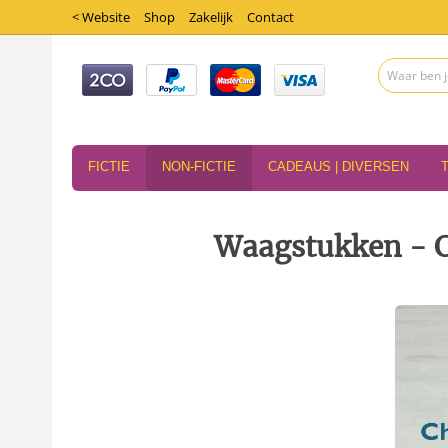
< Website
Shop
Zakelijk
Contact
FICTIE
NON-FICTIE
CADEAUS | DIVERSEN
Waagstukken - C