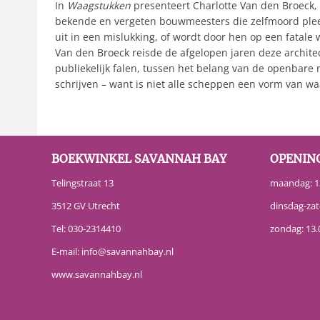
In
Waagstukken
presenteert Charlotte Van den Broeck, e
bekende en vergeten bouwmeesters die zelfmoord plee
uit in een mislukking, of wordt door hen op een fatal
Van den Broeck reisde de afgelopen jaren deze archite
publiekelijk falen, tussen het belang van de openbare 
schrijven – want is niet alle scheppen een vorm van wa
BOEKWINKEL SAVANNAH BAY
OPENIN
Telingstraat 13
maandag: 13
3512 GV Utrecht
dinsdag-zat
Tel:
030-2314410
zondag: 13.
E-mail:
info@savannahbay.nl
www.savannahbay.nl