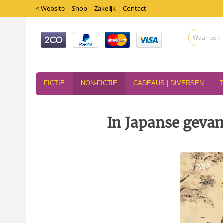
< Website
Shop
Zakelijk
Contact
FICTIE
NON-FICTIE
CADEAUS | DIVERSEN
In Japanse gevan