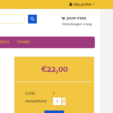
Mijn profiel
JOUW ITEMS
Winkelwagen is leeg
r
OEKEN
STANDS
€
22,00
CODE:
2
+
Hoeveelheid:
−