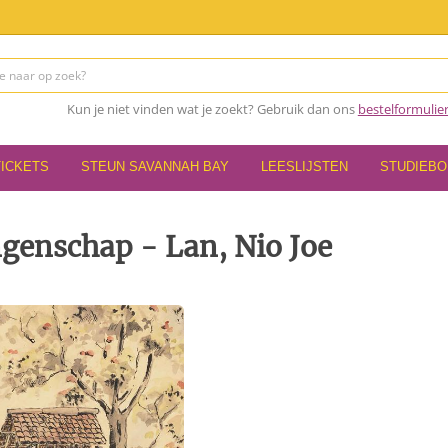
Kun je niet vinden wat je zoekt? Gebruik dan ons
bestelformulie
TICKETS
STEUN SAVANNAH BAY
LEESLIJSTEN
STUDIEB
genschap - Lan, Nio Joe