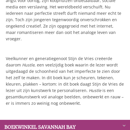
angst voor oorlog, zijn koophuizen onbetaalbaar, sociale
media een verslaving. Het wereldbeeld verschuift. Nu
iedereen naar perfectie streeft durft niemand meer echt te
zijn. Toch zijn jongeren tegenwoordig onverschrokken en
ongekend creatief. Ze zijn opgegroeid met het internet,
maar romantiseren meer dan ooit het analoge leven van
vroeger.
Veelkunner en generatiegenoot Stijn de Vries creëerde
daarom
Hustle
, een veelzijdig boek waarin de lezer wordt
uitgedaagd de schoonheid van het imperfecte te zien door
het zelf te maken. In dit boek kun je scheuren, tekenen,
kleuren, plakken – kortom: in dit boek daagt Stijn de Vries de
lezer uit zijn kunstwerk te personaliseren.
Hustle
is een
gesamtkunstwerk vol analoge beelden, onbewerkt en rauw –
er is immers zo weinig nog onbewerkt.
BOEKWINKEL SAVANNAH BAY