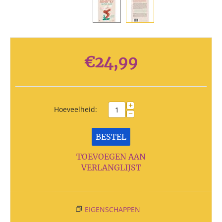
€
24,99
+
Hoeveelheid:
−
BESTEL
TOEVOEGEN AAN
VERLANGLIJST
EIGENSCHAPPEN