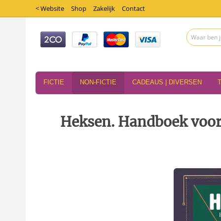
< Website
Shop
Zakelijk
Contact
FICTIE
NON-FICTIE
CADEAUS | DIVERSEN
Heksen. Handboek voor 