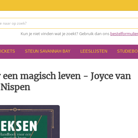
Kun je niet vinden wat je zoekt? Gebruik dan ons
bestelformulie
TICKETS
STEUN SAVANNAH BAY
LEESLIJSTEN
STUDIEB
een magisch leven - Joyce van
Nispen