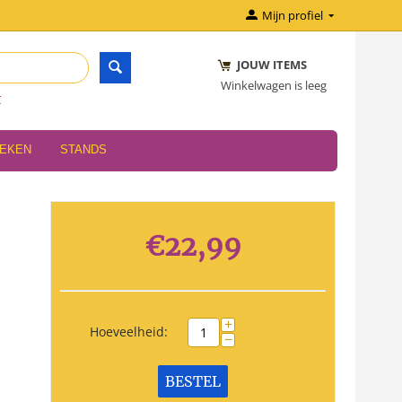
Mijn profiel
JOUW ITEMS
Winkelwagen is leeg
r
OEKEN
STANDS
€
22,99
+
Hoeveelheid:
−
BESTEL