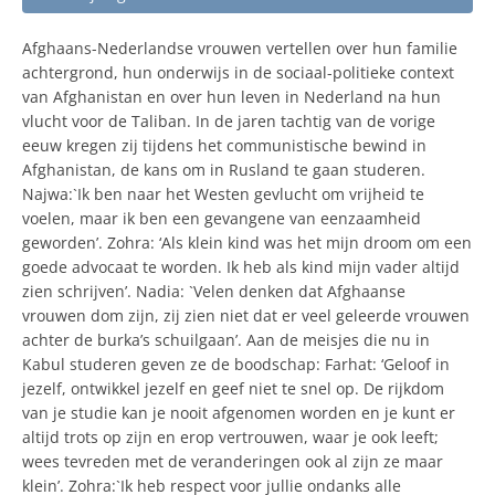
Afghaans-Nederlandse vrouwen vertellen over hun familie
achtergrond, hun onderwijs in de sociaal-politieke context
van Afghanistan en over hun leven in Nederland na hun
vlucht voor de Taliban. In de jaren tachtig van de vorige
eeuw kregen zij tijdens het communistische bewind in
Afghanistan, de kans om in Rusland te gaan studeren.
Najwa:`Ik ben naar het Westen gevlucht om vrijheid te
voelen, maar ik ben een gevangene van eenzaamheid
geworden’. Zohra: ‘Als klein kind was het mijn droom om een
goede advocaat te worden. Ik heb als kind mijn vader altijd
zien schrijven’. Nadia: `Velen denken dat Afghaanse
vrouwen dom zijn, zij zien niet dat er veel geleerde vrouwen
achter de burka’s schuilgaan’. Aan de meisjes die nu in
Kabul studeren geven ze de boodschap: Farhat: ‘Geloof in
jezelf, ontwikkel jezelf en geef niet te snel op. De rijkdom
van je studie kan je nooit afgenomen worden en je kunt er
altijd trots op zijn en erop vertrouwen, waar je ook leeft;
wees tevreden met de veranderingen ook al zijn ze maar
klein’. Zohra:`Ik heb respect voor jullie ondanks alle