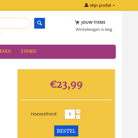
Mijn profiel
JOUW ITEMS
Winkelwagen is leeg
r
OEKEN
STANDS
€
23,99
+
Hoeveelheid:
−
BESTEL