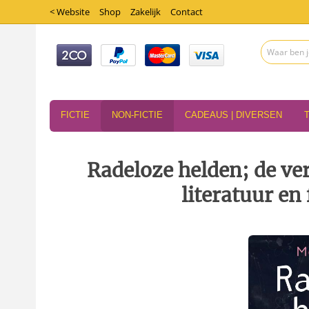
< Website
Shop
Zakelijk
Contact
FICTIE
NON-FICTIE
CADEAUS | DIVERSEN
Radeloze helden; de ve
literatuur en