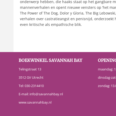
onderwerp hebben, die haaks staat op het gangbare maa
mannenverhalen en opent nieuwe vensters op ‘het mann
The Power of The Dog, Dolor y Gloria, The Big Lebowski
verhalen over castratieangst en penisnijd, onderzoekt h
even kritische als empathische blik.
BOEKWINKEL SAVANNAH BAY
OPENIN
Telingstraat 13
maandag: 13
3512 GV Utrecht
dinsdag-zat
Tel:
030-2314410
zondag: 13.
E-mail:
info@savannahbay.nl
www.savannahbay.nl