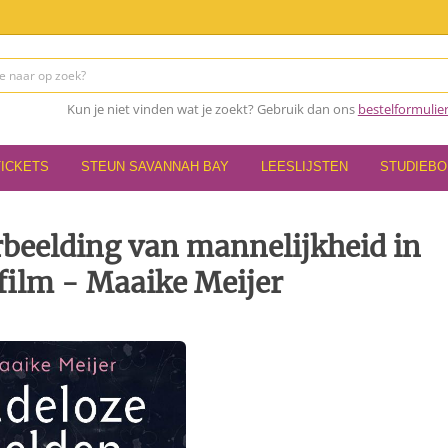
Kun je niet vinden wat je zoekt? Gebruik dan ons
bestelformulie
TICKETS
STEUN SAVANNAH BAY
LEESLIJSTEN
STUDIEB
rbeelding van mannelijkheid in
 film - Maaike Meijer