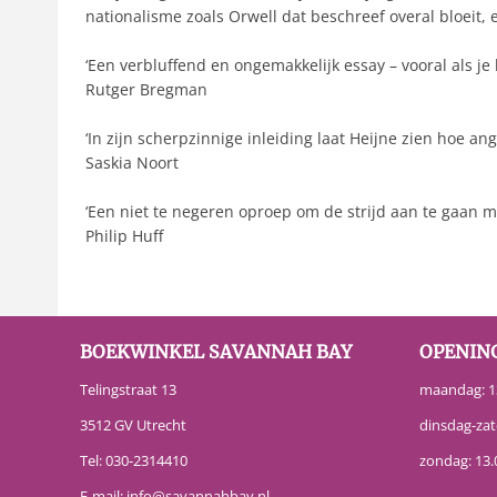
nationalisme zoals Orwell dat beschreef overal bloeit, 
‘Een verbluffend en ongemakkelijk essay – vooral als je b
Rutger Bregman
‘In zijn scherpzinnige inleiding laat Heijne zien hoe an
Saskia Noort
‘Een niet te negeren oproep om de strijd aan te gaan met
Philip Huff
BOEKWINKEL SAVANNAH BAY
OPENIN
Telingstraat 13
maandag: 13
3512 GV Utrecht
dinsdag-zat
Tel:
030-2314410
zondag: 13.
E-mail:
info@savannahbay.nl