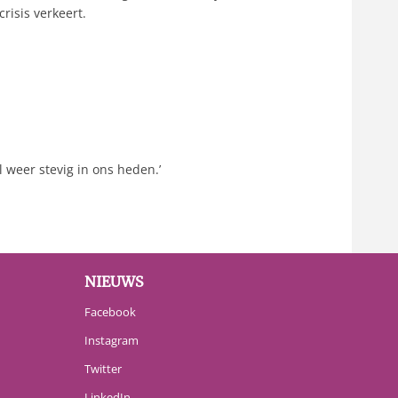
risis verkeert.
l weer stevig in ons heden.’
NIEUWS
Facebook
Instagram
Twitter
LinkedIn