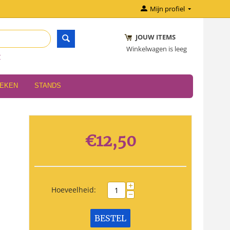
Mijn profiel
JOUW ITEMS
Winkelwagen is leeg
r
OEKEN
STANDS
€
12,50
+
Hoeveelheid:
−
BESTEL