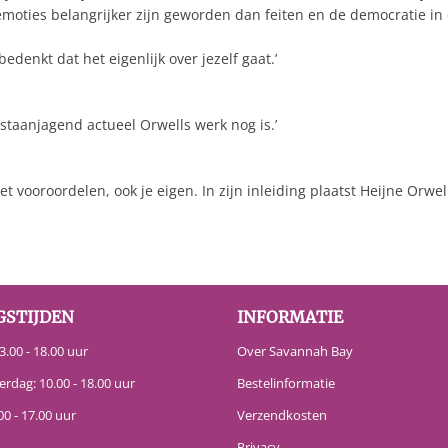
emoties belangrijker zijn geworden dan feiten en de democratie in c
edenkt dat het eigenlijk over jezelf gaat.’
gstaanjagend actueel Orwells werk nog is.’
 vooroordelen, ook je eigen. In zijn inleiding plaatst Heijne Orwel
GSTIJDEN
INFORMATIE
.00 - 18.00 uur
Over Savannah Bay
erdag: 10.00 - 18.00 uur
Bestelinformatie
00 - 17.00 uur
Verzendkosten
Privacy