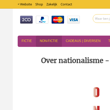
< Website
Shop
Zakelijk
Contact
FICTIE
NON-FICTIE
CADEAUS | DIVERSEN
Over nationalisme -