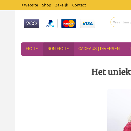
< Website
Shop
Zakelijk
Contact
FICTIE
NON-FICTIE
CADEAUS | DIVERSEN
Het uniek