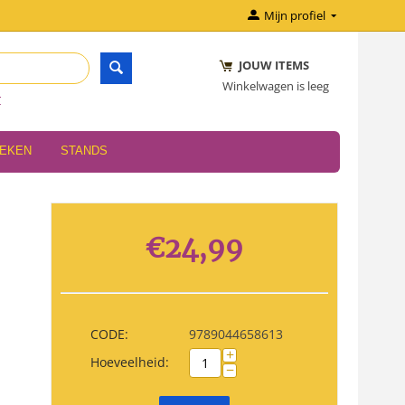
Mijn profiel
JOUW ITEMS
Winkelwagen is leeg
r
OEKEN
STANDS
€
24,99
CODE:
9789044658613
+
Hoeveelheid:
−