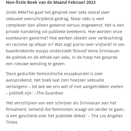
Non-fictie Boek van de Maand Februari 2022
Sinds #MeToo gaat het gesprek over seks vooral over
seksueel overschrijdend gedrag. Maar seks is veel
complexer dan alleen gewenst versus ongewenst. Het is een
private handeling vol publieke betekenis. Hoe worden onze
voorkeuren gevormd? Hoe werken ideeën over verkrachting
en racisme op elkaar in? Wat zegt porno over vrijheid? In zes
baanbrekende essays onderzoekt filosoof Amia Srinivasan
de politiek en de ethiek van seks, in de hoop het gesprek
een nieuwe wending te geven.
‘Deze gedurfde feministische essaybundel is zeer
aansprekend. Het boek laat zien hoezeer seksuele
verlangens – tot wie we ons wel of niet aangetrokken voelen
– politiek zijn.’ –The Guardian
‘Het verschijnen van een schrijver als Srinivasan aan het
firmament, iemand die feministen vraagt om verder te gaan,
is een geschenk voor het publieke debat.’ – The Los Angeles
Times