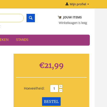
Mijn profiel
JOUW ITEMS
Winkelwagen is leeg
r
OEKEN
STANDS
€
21,99
+
Hoeveelheid:
−
BESTEL