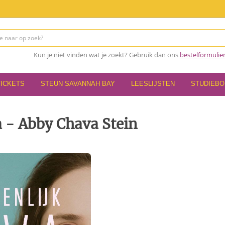
Kun je niet vinden wat je zoekt? Gebruik dan ons
bestelformulie
TICKETS
STEUN SAVANNAH BAY
LEESLIJSTEN
STUDIEB
a - Abby Chava Stein