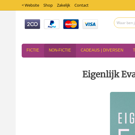
< Website
Shop
Zakelijk
Contact
FICTIE
NON-FICTIE
CADEAUS | DIVERSEN
Eigenlijk Ev