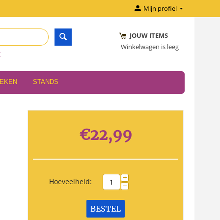
Mijn profiel
JOUW ITEMS
Winkelwagen is leeg
r
OEKEN
STANDS
€
22,99
+
Hoeveelheid:
−
BESTEL