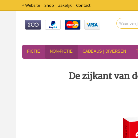
< Website
Shop
Zakelijk
Contact
FICTIE
NON-FICTIE
CADEAUS | DIVERSEN
De zijkant van d