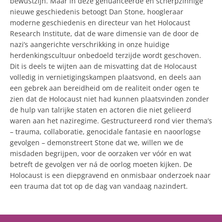
bewustzijn. Maar in deze genuanceerde en scherpzinnige
nieuwe geschiedenis betoogt Dan Stone, hoogleraar
moderne geschiedenis en directeur van het Holocaust
Research Institute, dat de ware dimensie van de door de
nazi’s aangerichte verschrikking in onze huidige
herdenkingscultuur onbedoeld terzijde wordt geschoven.
Dit is deels te wijten aan de misvatting dat de Holocaust
volledig in vernietigingskampen plaatsvond, en deels aan
een gebrek aan bereidheid om de realiteit onder ogen te
zien dat de Holocaust niet had kunnen plaatsvinden zonder
de hulp van talrijke staten en actoren die niet gelieerd
waren aan het naziregime. Gestructureerd rond vier thema’s
– trauma, collaboratie, genocidale fantasie en naoorlogse
gevolgen – demonstreert Stone dat we, willen we de
misdaden begrijpen, voor de oorzaken ver vóór en wat
betreft de gevolgen ver ná de oorlog moeten kijken. De
Holocaust is een diepgravend en onmisbaar onderzoek naar
een trauma dat tot op de dag van vandaag nazindert.