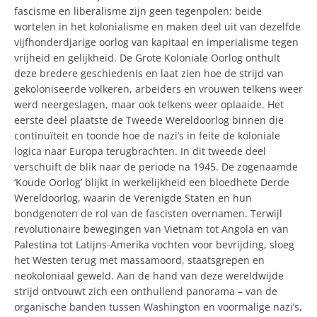
fascisme en liberalisme zijn geen tegenpolen: beide
wortelen in het kolonialisme en maken deel uit van dezelfde
vijfhonderdjarige oorlog van kapitaal en imperialisme tegen
vrijheid en gelijkheid. De Grote Koloniale Oorlog onthult
deze bredere geschiedenis en laat zien hoe de strijd van
gekoloniseerde volkeren, arbeiders en vrouwen telkens weer
werd neergeslagen, maar ook telkens weer oplaaide. Het
eerste deel plaatste de Tweede Wereldoorlog binnen die
continuïteit en toonde hoe de nazi’s in feite de koloniale
logica naar Europa terugbrachten. In dit tweede deel
verschuift de blik naar de periode na 1945. De zogenaamde
‘Koude Oorlog’ blijkt in werkelijkheid een bloedhete Derde
Wereldoorlog, waarin de Verenigde Staten en hun
bondgenoten de rol van de fascisten overnamen. Terwijl
revolutionaire bewegingen van Vietnam tot Angola en van
Palestina tot Latijns-Amerika vochten voor bevrijding, sloeg
het Westen terug met massamoord, staatsgrepen en
neokoloniaal geweld. Aan de hand van deze wereldwijde
strijd ontvouwt zich een onthullend panorama – van de
organische banden tussen Washington en voormalige nazi’s,