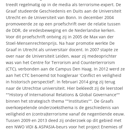
treedt regelmatig op in de media als terrorisme-expert. De
Graaf studeerde Geschiedenis en Duits aan de Universiteit
Utrecht en de Universiteit van Bonn. In december 2004
promoveerde ze op een proefschrift over de relatie tussen
de DDR, de vredesbeweging en de Nederlandse kerken.
Voor dit proefschrift ontving zij in 2005 de Max van der
Stoel-Mensenrechtenprijs. Na haar promotie werkte De
Graaf in Utrecht als universitair docent. In 2007 stapte ze
over naar de Universiteit Leiden, waar zij medeoprichter
was van het Centre for Terrorism and Counterterrorism
(CTC), verbonden aan de Campus Den Haag. In 2012 werd ze
aan het CTC benoemd tot hoogleraar 'Conflict en veiligheid
in historisch perspectief'. In februari 2014 ging zij terug
naar de Utrechtse universiteit. Hier bekleedt zij de leerstoel
""History of International Relations & Global Governance""
binnen het strategisch thema ""Instituties"". De Graafs
overkoepelende onderzoeksthema is de geschiedenis van
veiligheid en (contra)terrorisme vanaf de negentiende eeuw.
Tussen 2009 en 2013 deed zij onderzoek op dit gebied met
een NWO VIDI & ASPASIA-beurs voor het project Enemies of