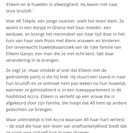
‘Elikem en ik huwden in afwezigheid. Hij kwam niet naar
onze bruiloft.’
Voor Afi Tekple, een jonge naaister, voelt het leven klein. Ze
woont in een dorpje in Ghana met haar moeder, een
weduwe, en brengt het merendeel van haar tijd door in het
huis van haar oom Pious met diens vrouwen en kinderen.
Een onverwacht huwelijksaanzoek van de rijke familie van
Elikem Ganyo, een man die ze niet echt kent, lijkt daar
verandering in te brengen.
Ze zegt ‘ja’, maar ontdekt al snel dat Elikem niet de
gedroomde partij is die hij leek. Hij stuurt een stand-in naar
hun bruiloft en ze ontmoet hem pas weken na hun huwelijk,
wanneer ze geïnstalleerd is in een luxeappartement in de
hoofdstad Accra. Elikem is verliefd op een vrouw die is
afgekeurd door zijn familie, die hoopt dat Afi hem op andere
gedachten zal brengen.
Maar uiteindelijk is het Accra waaraan Afi haar hart verliest
– de stad die haar een leven van onafhankelijkheid biedt dat
ze nooit voor zichzelf had durven dromen.