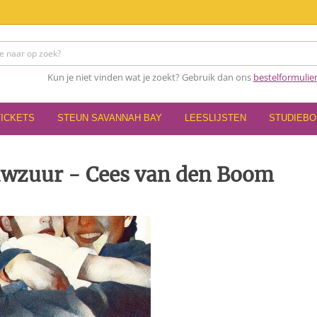
Kun je niet vinden wat je zoekt? Gebruik dan ons
bestelformulie
TICKETS
STEUN SAVANNAH BAY
LEESLIJSTEN
STUDIEB
uwzuur - Cees van den Boom