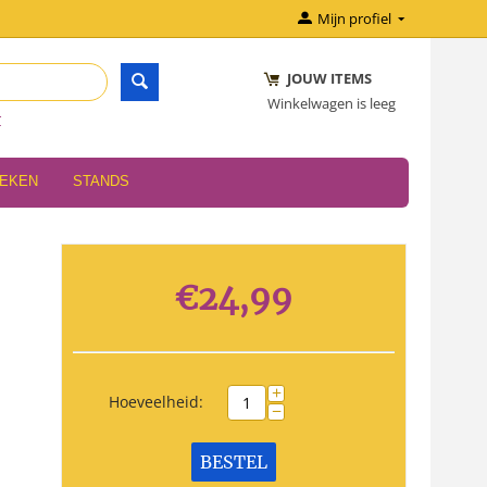
Mijn profiel
JOUW ITEMS
Winkelwagen is leeg
r
OEKEN
STANDS
€
24,99
+
Hoeveelheid:
−
BESTEL