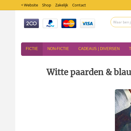
< Website
Shop
Zakelijk
Contact
FICTIE
NON-FICTIE
CADEAUS | DIVERSEN
Witte paarden & bla