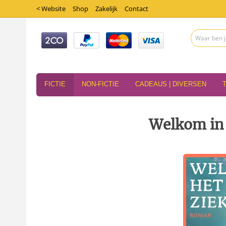
< Website
Shop
Zakelijk
Contact
FICTIE
NON-FICTIE
CADEAUS | DIVERSEN
Welkom in 