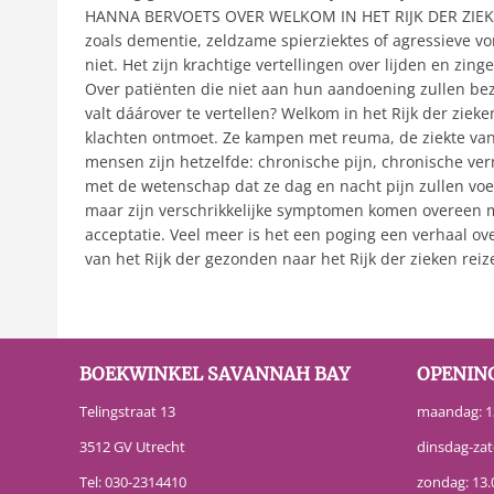
HANNA BERVOETS OVER WELKOM IN HET RIJK DER ZIEKEN: ‘V
zoals dementie, zeldzame spierziektes of agressieve vor
niet. Het zijn krachtige vertellingen over lijden en zin
Over patiënten die niet aan hun aandoening zullen bez
valt dáárover te vertellen? Welkom in het Rijk der zie
klachten ontmoet. Ze kampen met reuma, de ziekte van 
mensen zijn hetzelfde: chronische pijn, chronische ve
met de wetenschap dat ze dag en nacht pijn zullen voe
maar zijn verschrikkelijke symptomen komen overeen m
acceptatie. Veel meer is het een poging een verhaal o
van het Rijk der gezonden naar het Rijk der zieken rei
BOEKWINKEL SAVANNAH BAY
OPENIN
Telingstraat 13
maandag: 13
3512 GV Utrecht
dinsdag-zat
Tel:
030-2314410
zondag: 13.