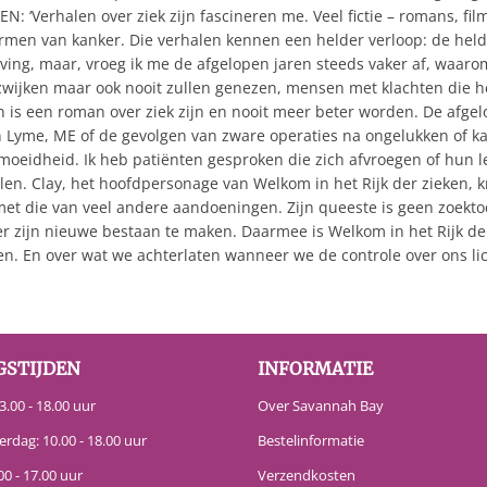
erhalen over ziek zijn fascineren me. Veel fictie – romans, film
men van kanker. Die verhalen kennen een helder verloop: de held wor
geving, maar, vroeg ik me de afgelopen jaren steeds vaker af, waarom
wijken maar ook nooit zullen genezen, mensen met klachten die he
ken is een roman over ziek zijn en nooit meer beter worden. De af
Lyme, ME of de gevolgen van zware operaties na ongelukken of kan
rmoeidheid. Ik heb patiënten gesproken die zich afvroegen of hun 
len. Clay, het hoofdpersonage van Welkom in het Rijk der zieken,
et die van veel andere aandoeningen. Zijn queeste is geen zoekto
ver zijn nieuwe bestaan te maken. Daarmee is Welkom in het Rijk d
zen. En over wat we achterlaten wanneer we de controle over ons li
GSTIJDEN
INFORMATIE
.00 - 18.00 uur
Over Savannah Bay
erdag: 10.00 - 18.00 uur
Bestelinformatie
00 - 17.00 uur
Verzendkosten