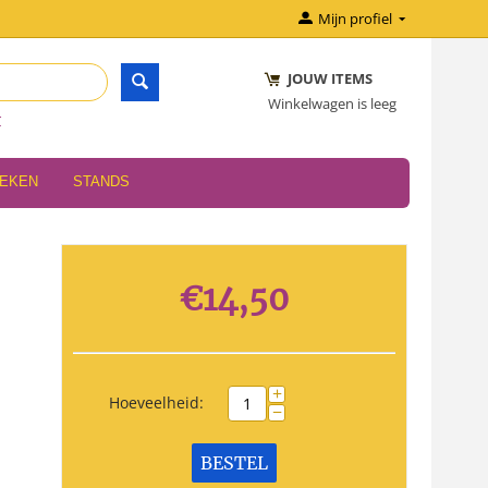
Mijn profiel
JOUW ITEMS
Winkelwagen is leeg
r
OEKEN
STANDS
€
14,50
+
Hoeveelheid:
−
BESTEL