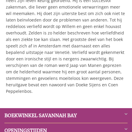
heeft zijn leven keurig geordend. Hij is een succesvol
zakenman, die liever geen emotionele verwarringen meer
wil meemaken. Hij doet zijn uiterste best om zich ook niet te
laten beïnvloeden door de problemen van anderen. Tot hij
reddeloos verliefd wordt op Willem en geen enkel houvast
overhoudt. Zelden is zo helder beschreven hoe verliefdheid
als een ziekte toe kan slaan. Het grootste deel van het boek
speelt zich af in Amsterdam met daarnaast een alles
bepalend uitstapje naar Venetië. Verliefd wordt gekenmerkt
door een ironische stijl en is nergens zwaarwichtig. Bij
verschijnen van de roman werd Jaap van Manen geprezen
om de helderheid waarmee hij een groot aantal personen,
stemmingen en gevoelens moeiteloos kon weergeven. Deze
heruitgave bevat een nawoord van Doeke Sijens en Coen
Peppelenbos.
BOEKWINKEL SAVANNAH BAY
OPENINGSTIJDEN