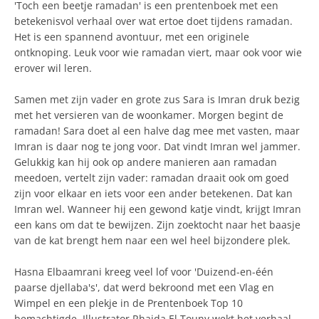
'Toch een beetje ramadan' is een prentenboek met een
betekenisvol verhaal over wat ertoe doet tijdens ramadan.
Het is een spannend avontuur, met een originele
ontknoping. Leuk voor wie ramadan viert, maar ook voor wie
erover wil leren.
Samen met zijn vader en grote zus Sara is Imran druk bezig
met het versieren van de woonkamer. Morgen begint de
ramadan! Sara doet al een halve dag mee met vasten, maar
Imran is daar nog te jong voor. Dat vindt Imran wel jammer.
Gelukkig kan hij ook op andere manieren aan ramadan
meedoen, vertelt zijn vader: ramadan draait ook om goed
zijn voor elkaar en iets voor een ander betekenen. Dat kan
Imran wel. Wanneer hij een gewond katje vindt, krijgt Imran
een kans om dat te bewijzen. Zijn zoektocht naar het baasje
van de kat brengt hem naar een wel heel bijzondere plek.
Hasna Elbaamrani kreeg veel lof voor 'Duizend-en-één
paarse djellaba's', dat werd bekroond met een Vlag en
Wimpel en een plekje in de Prentenboek Top 10
bemachtigde. Illustrator Rhaida El Touny wekt het verhaal