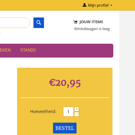
Mijn profiel
JOUW ITEMS
Winkelwagen is leeg
r
OEKEN
STANDS
€
20,95
+
Hoeveelheid:
−
BESTEL