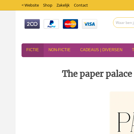
< Website
Shop
Zakelijk
Contact
FICTIE
NON-FICTIE
CADEAUS | DIVERSEN
The paper palace