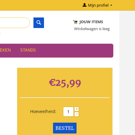
Mijn profiel
JOUW ITEMS
Winkelwagen is leeg
r
OEKEN
STANDS
€
25,99
+
Hoeveelheid:
−
BESTEL