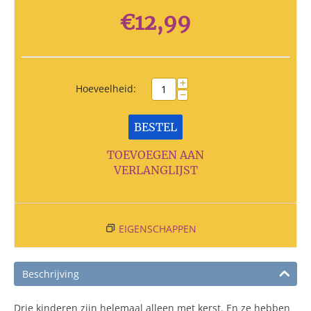
€
12,99
+
Hoeveelheid:
−
BESTEL
TOEVOEGEN AAN
VERLANGLIJST
EIGENSCHAPPEN
Beschrijving
Drie kinderen zijn helemaal alleen met kerst. En ze hebben