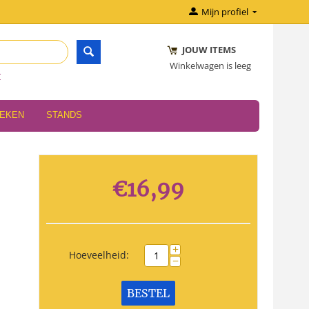
Mijn profiel
JOUW ITEMS
Winkelwagen is leeg
r
OEKEN
STANDS
€
16,99
+
Hoeveelheid:
−
BESTEL