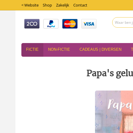
< Website
Shop
Zakelijk
Contact
FICTIE
NON-FICTIE
CADEAUS | DIVERSEN
Papa's gelu