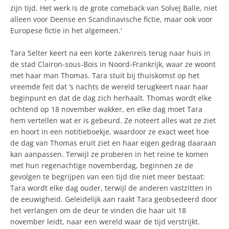
zijn tijd. Het werk is de grote comeback van Solvej Balle, niet
alleen voor Deense en Scandinavische fictie, maar ook voor
Europese fictie in het algemeen.'
Tara Selter keert na een korte zakenreis terug naar huis in
de stad Clairon-sous-Bois in Noord-Frankrijk, waar ze woont
met haar man Thomas. Tara stuit bij thuiskomst op het
vreemde feit dat ’s nachts de wereld terugkeert naar haar
beginpunt en dat de dag zich herhaalt. Thomas wordt elke
ochtend op 18 november wakker, en elke dag moet Tara
hem vertellen wat er is gebeurd. Ze noteert alles wat ze ziet
en hoort in een notitieboekje, waardoor ze exact weet hoe
de dag van Thomas eruit ziet en haar eigen gedrag daaraan
kan aanpassen. Terwijl ze proberen in het reine te komen
met hun regenachtige novemberdag, beginnen ze de
gevolgen te begrijpen van een tijd die niet meer bestaat:
Tara wordt elke dag ouder, terwijl de anderen vastzitten in
de eeuwigheid. Geleidelijk aan raakt Tara geobsedeerd door
het verlangen om de deur te vinden die haar uit 18
november leidt, naar een wereld waar de tijd verstrijkt.