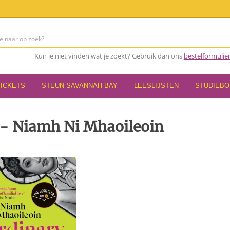
Kun je niet vinden wat je zoekt? Gebruik dan ons
bestelformulie
TICKETS
STEUN SAVANNAH BAY
LEESLIJSTEN
STUDIEB
 - Niamh Ni Mhaoileoin