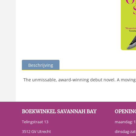
Beschrijving
The unmissable, award-winning debut novel. A moving a
BOEKWINKEL SAVANNAH BAY
OPENIN
Telingstraat 13
maandag: 13
3512 GV Utrecht
dinsdag-zat