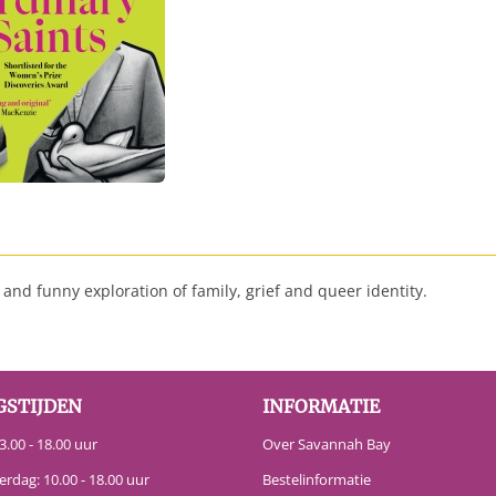
nd funny exploration of family, grief and queer identity.
GSTIJDEN
INFORMATIE
.00 - 18.00 uur
Over Savannah Bay
erdag: 10.00 - 18.00 uur
Bestelinformatie