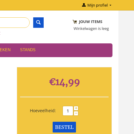
Mijn profiel
JOUW ITEMS
Winkelwagen is leeg
r
OEKEN
STANDS
€
14,99
+
Hoeveelheid:
−
BESTEL