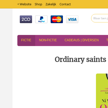
< Website
Shop
Zakelijk
Contact
FICTIE
NON-FICTIE
CADEAUS | DIVERSEN
Ordinary saints