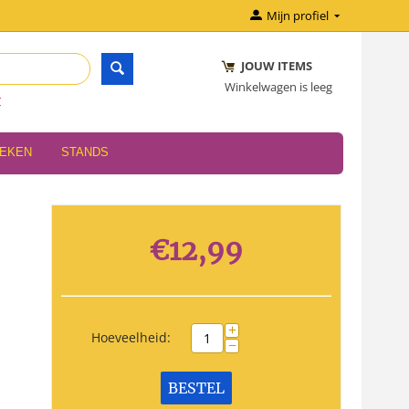
Mijn profiel
JOUW ITEMS
Winkelwagen is leeg
r
OEKEN
STANDS
€
12,99
+
Hoeveelheid:
−
BESTEL