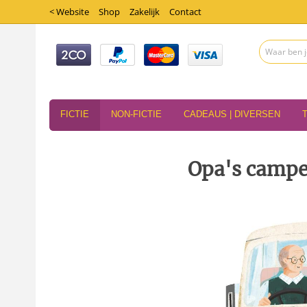
< Website
Shop
Zakelijk
Contact
FICTIE
NON-FICTIE
CADEAUS | DIVERSEN
Opa's campe