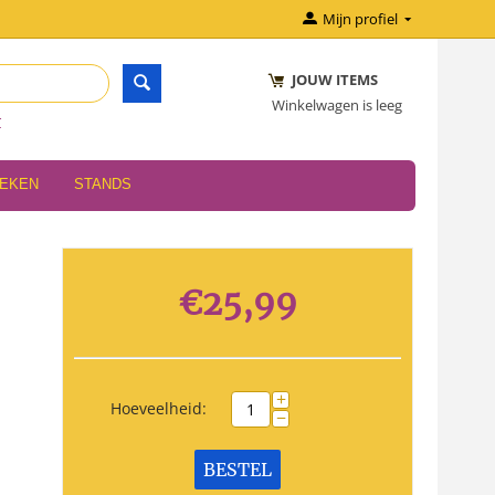
Mijn profiel
JOUW ITEMS
Winkelwagen is leeg
r
OEKEN
STANDS
€
25,99
+
Hoeveelheid:
−
BESTEL