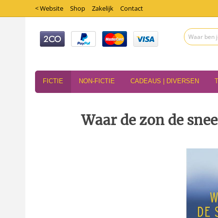
< Website
Shop
Zakelijk
Contact
FICTIE
NON-FICTIE
CADEAUS | DIVERSEN
Waar de zon de snee