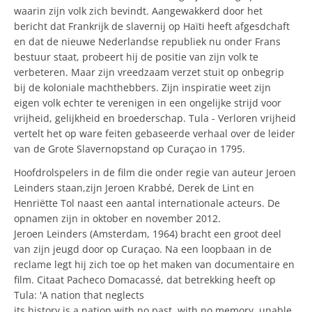
waarin zijn volk zich bevindt. Aangewakkerd door het
bericht dat Frankrijk de slavernij op Haïti heeft afgesdchaft
en dat de nieuwe Nederlandse republiek nu onder Frans
bestuur staat, probeert hij de positie van zijn volk te
verbeteren. Maar zijn vreedzaam verzet stuit op onbegrip
bij de koloniale machthebbers. Zijn inspiratie weet zijn
eigen volk echter te verenigen in een ongelijke strijd voor
vrijheid, gelijkheid en broederschap. Tula - Verloren vrijheid
vertelt het op ware feiten gebaseerde verhaal over de leider
van de Grote Slavernopstand op Curaçao in 1795.
Hoofdrolspelers in de film die onder regie van auteur Jeroen
Leinders staan,zijn Jeroen Krabbé, Derek de Lint en
Henriëtte Tol naast een aantal internationale acteurs. De
opnamen zijn in oktober en november 2012.
Jeroen Leinders (Amsterdam, 1964) bracht een groot deel
van zijn jeugd door op Curaçao. Na een loopbaan in de
reclame legt hij zich toe op het maken van documentaire en
film. Citaat Pacheco Domacassé, dat betrekking heeft op
Tula: 'A nation that neglects
its history is a nation with no past, with no memory, unable