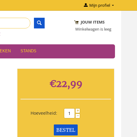
Mijn profiel
JOUW ITEMS
Winkelwagen is leeg
r
OEKEN
STANDS
€
22,99
+
Hoeveelheid:
−
BESTEL