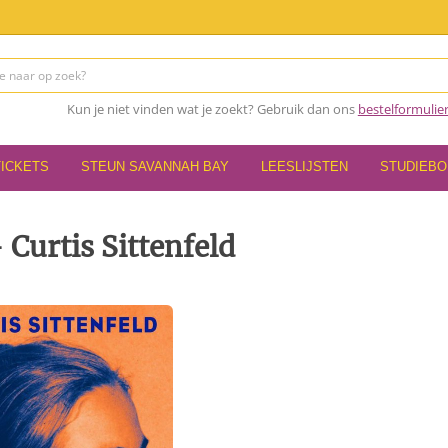
Kun je niet vinden wat je zoekt? Gebruik dan ons
bestelformulie
TICKETS
STEUN SAVANNAH BAY
LEESLIJSTEN
STUDIEB
Curtis Sittenfeld