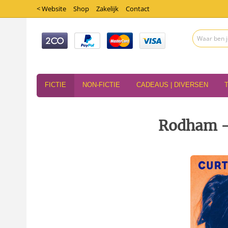
< Website
Shop
Zakelijk
Contact
FICTIE
NON-FICTIE
CADEAUS | DIVERSEN
Rodham - 