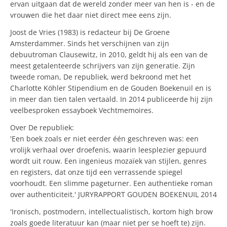
ervan uitgaan dat de wereld zonder meer van hen is - en de
vrouwen die het daar niet direct mee eens zijn.
Joost de Vries (1983) is redacteur bij De Groene
Amsterdammer. Sinds het verschijnen van zijn
debuutroman Clausewitz, in 2010, geldt hij als een van de
meest getalenteerde schrijvers van zijn generatie. Zijn
tweede roman, De republiek, werd bekroond met het
Charlotte Köhler Stipendium en de Gouden Boekenuil en is
in meer dan tien talen vertaald. In 2014 publiceerde hij zijn
veelbesproken essayboek Vechtmemoires.
Over De republiek:
'Een boek zoals er niet eerder één geschreven was: een
vrolijk verhaal over droefenis, waarin leesplezier gepuurd
wordt uit rouw. Een ingenieus mozaïek van stijlen, genres
en registers, dat onze tijd een verrassende spiegel
voorhoudt. Een slimme pageturner. Een authentieke roman
over authenticiteit.' JURYRAPPORT GOUDEN BOEKENUIL 2014
'Ironisch, postmodern, intellectualistisch, kortom high brow
zoals goede literatuur kan (maar niet per se hoeft te) zijn.