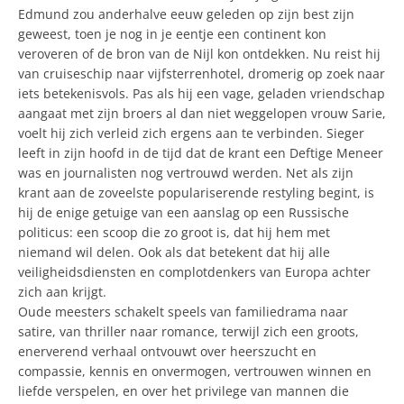
Edmund zou anderhalve eeuw geleden op zijn best zijn
geweest, toen je nog in je eentje een continent kon
veroveren of de bron van de Nijl kon ontdekken. Nu reist hij
van cruiseschip naar vijfsterrenhotel, dromerig op zoek naar
iets betekenisvols. Pas als hij een vage, geladen vriendschap
aangaat met zijn broers al dan niet weggelopen vrouw Sarie,
voelt hij zich verleid zich ergens aan te verbinden. Sieger
leeft in zijn hoofd in de tijd dat de krant een Deftige Meneer
was en journalisten nog vertrouwd werden. Net als zijn
krant aan de zoveelste populariserende restyling begint, is
hij de enige getuige van een aanslag op een Russische
politicus: een scoop die zo groot is, dat hij hem met
niemand wil delen. Ook als dat betekent dat hij alle
veiligheidsdiensten en complotdenkers van Europa achter
zich aan krijgt.
Oude meesters schakelt speels van familiedrama naar
satire, van thriller naar romance, terwijl zich een groots,
enerverend verhaal ontvouwt over heerszucht en
compassie, kennis en onvermogen, vertrouwen winnen en
liefde verspelen, en over het privilege van mannen die