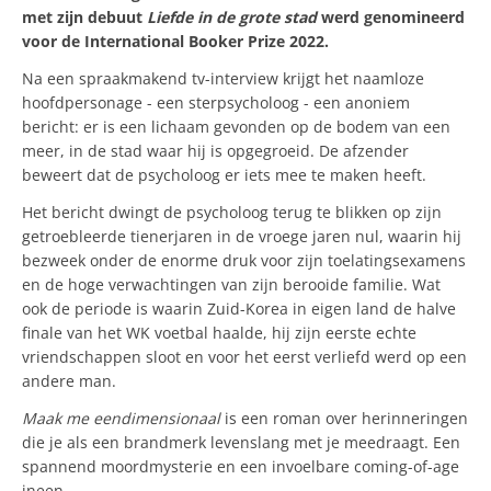
met zijn debuut
Liefde in de grote stad
werd genomineerd
voor de International Booker Prize 2022.
Na een spraakmakend tv-interview krijgt het naamloze
hoofdpersonage - een sterpsycholoog - een anoniem
bericht: er is een lichaam gevonden op de bodem van een
meer, in de stad waar hij is opgegroeid. De afzender
beweert dat de psycholoog er iets mee te maken heeft.
Het bericht dwingt de psycholoog terug te blikken op zijn
getroebleerde tienerjaren in de vroege jaren nul, waarin hij
bezweek onder de enorme druk voor zijn toelatingsexamens
en de hoge verwachtingen van zijn berooide familie. Wat
ook de periode is waarin Zuid-Korea in eigen land de halve
finale van het WK voetbal haalde, hij zijn eerste echte
vriendschappen sloot en voor het eerst verliefd werd op een
andere man.
Maak me eendimensionaal
is een roman over herinneringen
die je als een brandmerk levenslang met je meedraagt. Een
spannend moordmysterie en een invoelbare coming-of-age
ineen.