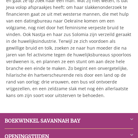
en gaat ze op zoek naar een man. Wat zij niet weten, is dat
Jeva volop afspraakjes heeft: om haar slakkenonderzoek te
financieren gaat ze uit met westerse mannen, die met hulp
van een datingbureau naar Oekraïne komen om een
volgzame, nog niet door het feminisme verpeste bruid te
vinden. Ook Nastja en haar zus Solomia zijn verzeild geraakt
in de huwelijksindustrie. Terwijl ze zich voordoen als
gewillige bruid en tolk, zoeken ze naar hun moeder die na
jaren van fel activisme tegen de huwelijksbureaus spoorloos
verdwenen is, en plannen ze een stunt om aan deze hele
branche een einde te maken. Zo begint een onvergetelijke,
hilarische én hartverscheurende reis door een land op de
rand van oorlog: drie vrouwen, een bus vol ontvoerde
vrijgezellen, en een zeldzame slak met nog één allerlaatste
kans om zijn soort voor uitsterven te behoeden.
BOEKWINKEL SAVANNAH BAY
OPENINGSTIJDEN