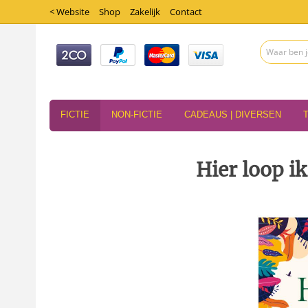
< Website
Shop
Zakelijk
Contact
FICTIE
NON-FICTIE
CADEAUS | DIVERSEN
Hier loop i