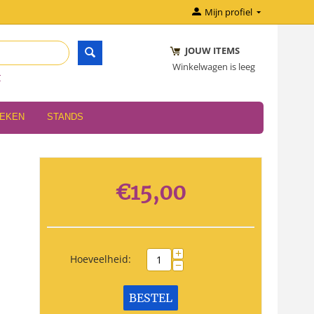
Mijn profiel
JOUW ITEMS
Winkelwagen is leeg
r
OEKEN
STANDS
€
15,00
+
Hoeveelheid:
−
BESTEL