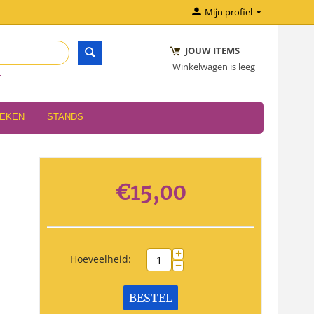
Mijn profiel
JOUW ITEMS
Winkelwagen is leeg
r
OEKEN
STANDS
€
15,00
+
Hoeveelheid:
−
BESTEL