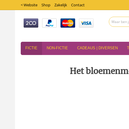
< Website
Shop
Zakelijk
Contact
FICTIE
NON-FICTIE
CADEAUS | DIVERSEN
Het bloemenme