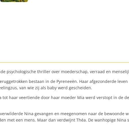
de psychologische thriller over moederschap, verraad en menseli
 teruggetrokken bestaan in de Pyreneeën. Haar afgezonderde leven 
lingzus, van wie zij als baby werd gescheiden.
na tot haar veertiende door haar moeder Mia werd verstopt in de d
 verwilderde Nina gevangen en meegenomen naar de bewoonde were
nden met een mens. Maar dan verdwijnt Théa. De wanhopige Nina sta