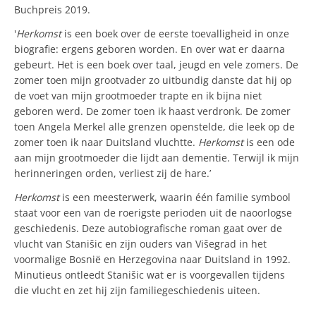
Buchpreis 2019.
'
Herkomst
is een boek over de eerste toevalligheid in onze
biografie: ergens geboren worden. En over wat er daarna
gebeurt. Het is een boek over taal, jeugd en vele zomers. De
zomer toen mijn grootvader zo uitbundig danste dat hij op
de voet van mijn grootmoeder trapte en ik bijna niet
geboren werd. De zomer toen ik haast verdronk. De zomer
toen Angela Merkel alle grenzen openstelde, die leek op de
zomer toen ik naar Duitsland vluchtte.
Herkomst
is een ode
aan mijn grootmoeder die lijdt aan dementie. Terwijl ik mijn
herinneringen orden, verliest zij de hare.’
Herkomst
is een meesterwerk, waarin één familie symbool
staat voor een van de roerigste perioden uit de naoorlogse
geschiedenis. Deze autobiografische roman gaat over de
vlucht van Stanišic en zijn ouders van Višegrad in het
voormalige Bosnië en Herzegovina naar Duitsland in 1992.
Minutieus ontleedt Stanišic wat er is voorgevallen tijdens
die vlucht en zet hij zijn familiegeschiedenis uiteen.