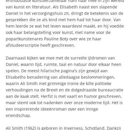
enthousiaste kunstverzamelaar nam haar mee in zijn wereld
van kunst en literatuur. Als Elisabeth naast een slapende
Daniel in het verzorgingshuis zit, dringt de betekenis van de
gesprekken die ze als kind met hem had tot haar door. Van
hem leerde ze wat het leven waardevol maakt, en hij voedde
ook haar belangstelling voor kunst, met name voor de
popartkunstenares Pauline Boty over wie ze haar
afstudeerscriptie heeft geschreven.
Daarnaast kijken we mee met de surreële ijldromen van
Daniel, waarin tijd, ruimte, taal en natuur door elkaar heen
spelen. De meest hilarische pagina's zijn gewijd aan
Elisabeths benadering van alledaagse beslommeringen,
waarin Ali Smith met grimmige ironie de kille politieke
verhoudingen na de Brexit en de dolgedraaide bureaucratie
aan de kaak stelt. Herfst is met vaart en humor geschreven,
maar stemt ook tot nadenken over onze moderne tijd. Het is
een inspirerende ideeënroman over een innige
vriendschap.
Ali Smith (1962) is geboren in Inverness, Schotland. Dankzij