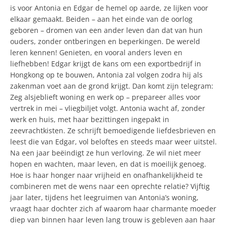
is voor Antonia en Edgar de hemel op aarde, ze lijken voor
elkaar gemaakt. Beiden – aan het einde van de oorlog
geboren – dromen van een ander leven dan dat van hun
ouders, zonder ontberingen en beperkingen. De wereld
leren kennen! Genieten, en vooral anders leven en
liefhebben! Edgar krijgt de kans om een exportbedrijf in
Hongkong op te bouwen, Antonia zal volgen zodra hij als
zakenman voet aan de grond krijgt. Dan komt zijn telegram:
Zeg alsjeblieft woning en werk op – prepareer alles voor
vertrek in mei – vliegbiljet volgt. Antonia wacht af, zonder
werk en huis, met haar bezittingen ingepakt in
zeevrachtkisten. Ze schrijft bemoedigende liefdesbrieven en
leest die van Edgar, vol beloftes en steeds maar weer uitstel.
Na een jaar beëindigt ze hun verloving. Ze wil niet meer
hopen en wachten, maar leven, en dat is moeilijk genoeg.
Hoe is haar honger naar vrijheid en onafhankelijkheid te
combineren met de wens naar een oprechte relatie? Vijftig
jaar later, tijdens het leegruimen van Antonia’s woning,
vraagt haar dochter zich af waarom haar charmante moeder
diep van binnen haar leven lang trouw is gebleven aan haar